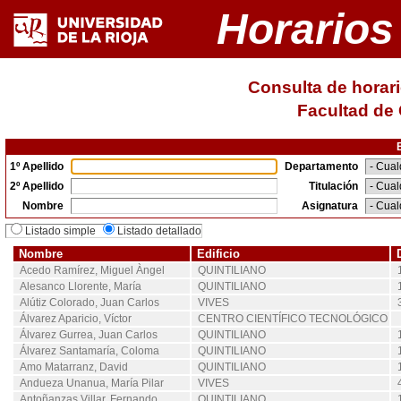
Horarios
Consulta de horari
Facultad de 
1º Apellido
Departamento
2º Apellido
Titulación
Nombre
Asignatura
Listado simple
Listado detallado
Nombre
Edificio
Acedo Ramírez, Miguel Àngel
QUINTILIANO
Alesanco Llorente, María
QUINTILIANO
Alútiz Colorado, Juan Carlos
VIVES
Álvarez Aparicio, Víctor
CENTRO CIENTÍFICO TECNOLÓGICO
Álvarez Gurrea, Juan Carlos
QUINTILIANO
Álvarez Santamaría, Coloma
QUINTILIANO
Amo Matarranz, David
QUINTILIANO
Andueza Unanua, María Pilar
VIVES
Antoñanzas Villar, Fernando
QUINTILIANO