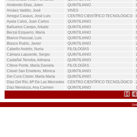
Aristondo Elias, Julen
QUINTILIANO
Arnáez Vadillo, José
VIVES
Arregui Casaus, José Luis
CENTRO CIENTÍFICO TECNOLÓGICO
Ayala Calvo, Juan Carlos
QUINTILIANO
Bañuelos Campo, Arkaitz
QUINTILIANO
Berzal Ezquerro, María
QUINTILIANO
Blanco Pascual, Luis
QUINTILIANO
Blasco Rubio, Javier
QUINTILIANO
Cabello Andrés, Nuria
FILOLOGÍAS
Cámara Lapuente, Sergio
QUINTILIANO
Castañal Terroba, Adriana
QUINTILIANO
Cifone Ponte, María Daniela
FILOLOGÍAS
Clavel San Emeterio, Mónica
QUINTILIANO
Del Cura Citoler, Marta María
QUINTILIANO
Díaz Del Río, Mª De Las Mercedes
CENTRO CIENTÍFICO TECNOLÓGICO
Díaz Mendoza, Ana Carmen
QUINTILIANO
Uni