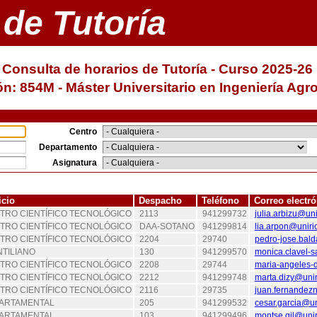
 de Tutoría
Consulta de horarios de Tutoría - Curso 2025-26
ón: 854M - Máster Universitario en Ingeniería Ag
Centro
Departamento
Asignatura
icio
Despacho
Teléfono
Correo electr
TRO CIENTÍFICO TECNOLÓGICO
2113
941299732
julia.arbizu@uni
TRO CIENTÍFICO TECNOLÓGICO
DAA-SOTANO
941299814
lia.arpon@uniri
TRO CIENTÍFICO TECNOLÓGICO
2204
29740
pedro-jose.bald
NTILIANO
130
941299570
monica.clavel-s
TRO CIENTÍFICO TECNOLÓGICO
2208
29744
maria-angeles-d
TRO CIENTÍFICO TECNOLÓGICO
2212
941299748
marta.dizy@unir
TRO CIENTÍFICO TECNOLÓGICO
2116
29735
juan.fernandezn
ARTAMENTAL
205
941299532
cesar.garcia@un
ARTAMENTAL
103
941299496
montse.gil@unir