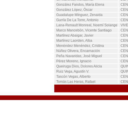
González Fandos, María Elena
CEN
González López, Óscar
CEN
Guadalupe Mínguez, Zenaida
CEN
Gurría De La Torre, Antonio
CEN
Lana-Renault Monreal, Noemí Solange
VIV
Marco Mancebón, Vicente Santiago
CEN
Martínez Abaigar, Javier
CEN
Martínez Laorden, Alba
CEN
Menéndez Menéndez, Cristina
CEN
Núñez Olivera, Encarnación
CEN
Peña Navaridas, José Miguel
CEN
Pérez Moreno, Ignacio
CEN
Queiruga Dios, Dolores Alicia
QUI
Ruiz Vega, Agustín V.
QUI
Tascón Vegas, Alberto
CEN
Tomás Las Heras, Rafael
CEN