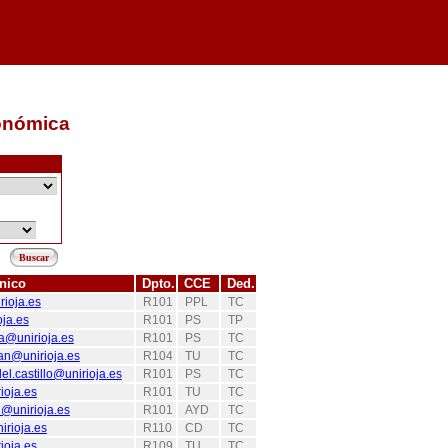
ronómica
ónico
Dpto.
CCE
Ded.
rioja.es
R101
PPL
TC
oja.es
R101
PS
TP
a@unirioja.es
R101
PS
TC
an@unirioja.es
R104
TU
TC
el.castillo@unirioja.es
R101
PS
TC
ioja.es
R101
TU
TC
@unirioja.es
R101
AYD
TC
irioja.es
R110
CD
TC
ioja.es
R109
TU
TC