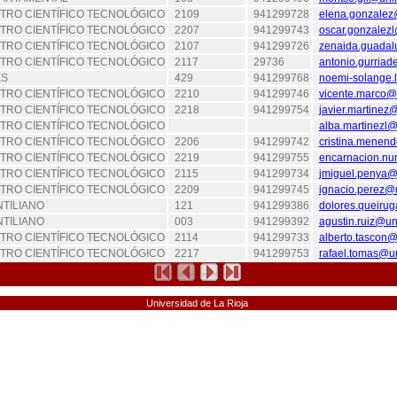
TRO CIENTÍFICO TECNOLÓGICO
2109
941299728
elena.gonzalez
TRO CIENTÍFICO TECNOLÓGICO
2207
941299743
oscar.gonzalezl
TRO CIENTÍFICO TECNOLÓGICO
2107
941299726
zenaida.guadal
TRO CIENTÍFICO TECNOLÓGICO
2117
29736
antonio.gurriad
ES
429
941299768
noemi-solange.l
TRO CIENTÍFICO TECNOLÓGICO
2210
941299746
vicente.marco@u
TRO CIENTÍFICO TECNOLÓGICO
2218
941299754
javier.martinez@
TRO CIENTÍFICO TECNOLÓGICO
alba.martinezl@
TRO CIENTÍFICO TECNOLÓGICO
2206
941299742
cristina.menend
TRO CIENTÍFICO TECNOLÓGICO
2219
941299755
encarnacion.nu
TRO CIENTÍFICO TECNOLÓGICO
2115
941299734
jmiguel.penya@u
TRO CIENTÍFICO TECNOLÓGICO
2209
941299745
ignacio.perez@u
NTILIANO
121
941299386
dolores.queirug
NTILIANO
003
941299392
agustin.ruiz@uni
TRO CIENTÍFICO TECNOLÓGICO
2114
941299733
alberto.tascon@
TRO CIENTÍFICO TECNOLÓGICO
2217
941299753
rafael.tomas@un
Universidad de La Rioja