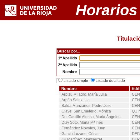
Horarios
Titulaci
Buscar por...
1º Apellido
2º Apellido
Nombre
Listado simple
Listado detallado
Nombre
Edif
Arbizu Milagro, María Julia
CEN
Arpón Sainz, Lia
CEN
Balda Manzanos, Pedro Jose
CEN
Clavel San Emeterio, Mónica
QUI
Del Castillo Alonso, María Ángeles
CEN
Dizy Soto, Marta Mª Inés
CEN
Fernández Novales, Juan
CEN
García Lozano, César
DEP
Gil Martínez, Montserrat
DEP