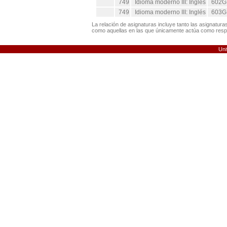
749
Idioma moderno III: Inglés
602G
749
Idioma moderno III: Inglés
603G
La relación de asignaturas incluye tanto las asignatura
como aquellas en las que únicamente actúa como respo
Uni