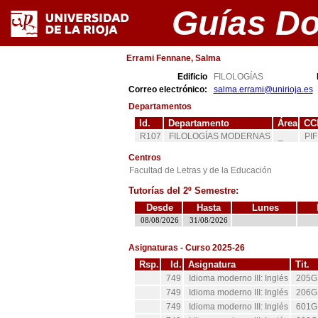
Guías D
Errami Fennane, Salma
Edificio
FILOLOGÍAS
Correo electrónico:
salma.errami@unirioja.es
Departamentos
Id.
Departamento
Área
CC
R107
FILOLOGÍAS MODERNAS
_
PIF
Centros
Facultad de Letras y de la Educación
Tutorías del 2º Semestre:
Desde
Hasta
Lunes
08/08/2026
31/08/2026
Asignaturas - Curso 2025-26
Rsp.
Id.
Asignatura
Tit.
749
Idioma moderno III: Inglés
205G
749
Idioma moderno III: Inglés
206G
749
Idioma moderno III: Inglés
601G