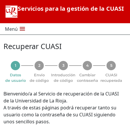
Saltar al contenido principal
Servicios para la gestión de la CUASI
menu
Menú
Recuperar CUASI
Datos
Envío
Introducción
Cambiar
CUASI
de usuario
de código
de código
contraseña
recuperada
Bienvenido/a al Servicio de recuperación de la CUASI
de la Universidad de La Rioja.
A través de estas páginas podrá recuperar tanto su
usuario como la contraseña de su CUASI siguiendo
unos sencillos pasos.