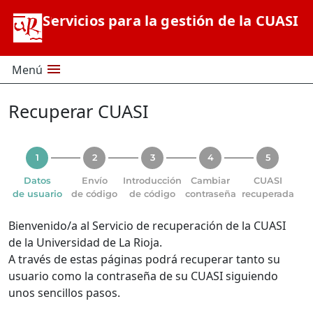
Saltar al contenido principal
Servicios para la gestión de la CUASI
menu
Menú
Recuperar CUASI
Datos
Envío
Introducción
Cambiar
CUASI
de usuario
de código
de código
contraseña
recuperada
Bienvenido/a al Servicio de recuperación de la CUASI
de la Universidad de La Rioja.
A través de estas páginas podrá recuperar tanto su
usuario como la contraseña de su CUASI siguiendo
unos sencillos pasos.