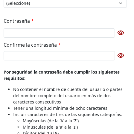
Contraseña
*
visibility
Botón para cambiar la visibilidad de la contraseña
Confirme la contraseña
*
visibility
Botón para cambiar la visibilidad de la contraseña de con
Por seguridad la contraseña debe cumplir los siguientes
requisitos:
No contener el nombre de cuenta del usuario o partes
del nombre completo del usuario en más de dos
caracteres consecutivos
Tener una longitud mínima de ocho caracteres
Incluir caracteres de tres de las siguientes categorías:
Mayúsculas (de la 'A' a la 'Z')
Minúsculas (de la 'a' a la 'z')
Dígitos (del 0 al 9)