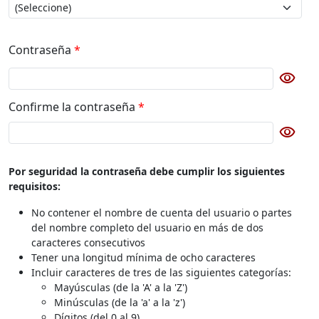
Contraseña
*
visibility
Botón para cambiar la visibilidad de la contraseña
Confirme la contraseña
*
visibility
Botón para cambiar la visibilidad de la contraseña de con
Por seguridad la contraseña debe cumplir los siguientes
requisitos:
No contener el nombre de cuenta del usuario o partes
del nombre completo del usuario en más de dos
caracteres consecutivos
Tener una longitud mínima de ocho caracteres
Incluir caracteres de tres de las siguientes categorías:
Mayúsculas (de la 'A' a la 'Z')
Minúsculas (de la 'a' a la 'z')
Dígitos (del 0 al 9)