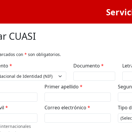
Servic
tar CUASI
arcados con
*
son obligatorios.
ento
*
Documento
*
Let
Primer apellido
*
Segun
vil
*
Correo electrónico
*
Tipo 
internacionales