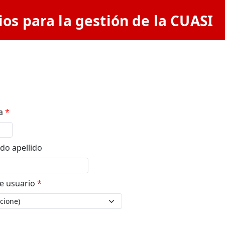
ios para la gestión de la CUASI
ra
*
do apellido
de usuario
*