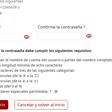
 los siguientes
612345678 o
8
*
Confirme la contraseña
*
visibility
visibility
Botón para cambiar la visibilidad de l
ambiar la visibilidad de la contraseña
 la contraseña debe cumplir los siguientes requisitos:
er el nombre de cuenta del usuario o partes del nombre completo
 longitud mínima de ocho caracteres
aracteres de tres de las siguientes categorías:
culas (de la 'A' a la 'Z')
culas (de la 'a' a la 'z')
os (del 0 al 9)
cteres especiales permitidos: * . @
rio
Cancelar y volver al inicio