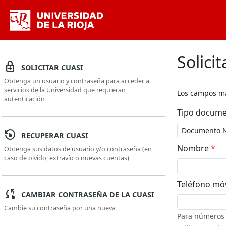
Saltar al contenido principal
Solici
enhanced_encryption
SOLICITAR CUASI
Obtenga un usuario y contraseña para acceder a
servicios de la Universidad que requieran
Los campos m
autenticación
Tipo docum
lock_reset
RECUPERAR CUASI
Nombre
*
Obtenga sus datos de usuario y/o contraseña (en
caso de olvido, extravío o nuevas cuentas)
Teléfono mó
sync_lock
CAMBIAR CONTRASEÑA DE LA CUASI
Cambie su contraseña por una nueva
Para números 