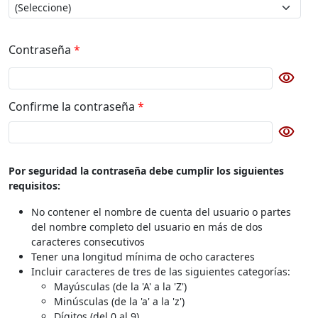
Contraseña
*
visibility
Botón para cambiar la visibilidad de la contraseña
Confirme la contraseña
*
visibility
Botón para cambiar la visibilidad de la contraseña de con
Por seguridad la contraseña debe cumplir los siguientes
requisitos:
No contener el nombre de cuenta del usuario o partes
del nombre completo del usuario en más de dos
caracteres consecutivos
Tener una longitud mínima de ocho caracteres
Incluir caracteres de tres de las siguientes categorías:
Mayúsculas (de la 'A' a la 'Z')
Minúsculas (de la 'a' a la 'z')
Dígitos (del 0 al 9)