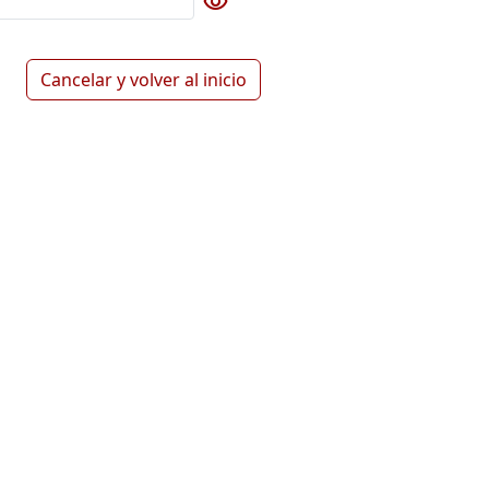
visibility
ambiar la visibilidad de la contraseña
Cancelar y volver al inicio