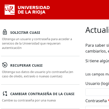
Saltar al contenido principal
Actual
enhanced_encryption
SOLICITAR CUASI
Obtenga un usuario y contraseña para acceder a
servicios de la Universidad que requieran
Para saber si
autenticación
cambiarlos, 
Si tiene alg
lock_reset
RECUPERAR CUASI
Obtenga sus datos de usuario y/o contraseña (en
Los campos m
caso de olvido, extravío o nuevas cuentas)
Usuario (log
sync_lock
CAMBIAR CONTRASEÑA DE LA CUASI
Contraseña
Cambie su contraseña por una nueva