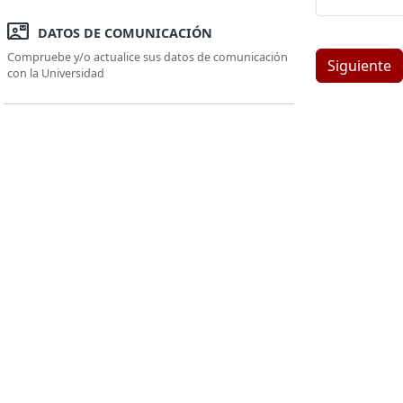
Botón para c
contact_mail
DATOS DE COMUNICACIÓN
Compruebe y/o actualice sus datos de comunicación
Siguiente
con la Universidad