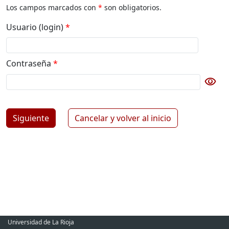
Los campos marcados con
*
son obligatorios.
Usuario (login)
*
Contraseña
*
visibility
Botón para cambiar la visibilidad de la contraseña
Siguiente
Cancelar y volver al inicio
Universidad de La Rioja