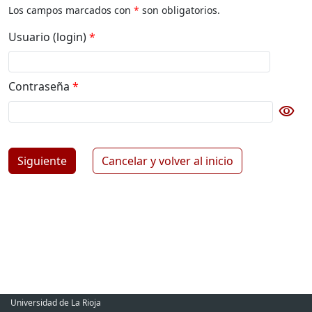
Los campos marcados con
*
son obligatorios.
Usuario (login)
*
Contraseña
*
visibility
Botón para cambiar la visibilidad de la contraseña
Siguiente
Cancelar y volver al inicio
Universidad de La Rioja