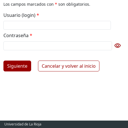
Los campos marcados con
*
son obligatorios.
Usuario (login)
*
Contraseña
*
visibility
Botón para cambiar la visibilidad de la contraseña
Siguiente
Cancelar y volver al inicio
Universidad de La Rioja